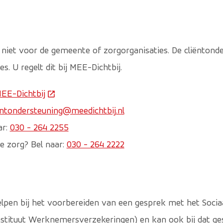
 niet voor de gemeente of zorgorganisaties. De cliënton
s. U regelt dit bij MEE-Dichtbij.
EE-Dichtbij
(Deze link gaat naar een externe website)
entondersteuning@meedichtbij.nl
ar:
030 - 264 2255
e zorg? Bel naar:
030 - 264 2222
lpen bij het voorbereiden van een gesprek met het Socia
stituut Werknemersverzekeringen) en kan ook bij dat ges