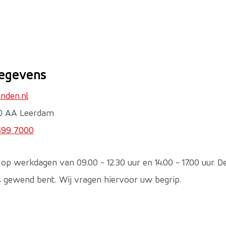
r een externe website)
egevens
nden.nl
140 AA Leerdam
599 7000
op werkdagen van 09.00 - 12.30 uur en 14.00 - 17.00 uur. D
s gewend bent. Wij vragen hiervoor uw begrip.
ar een externe website)