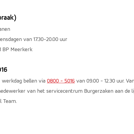
praak)
ianen
ensdagen van 17.30-20.00 uur
31 BP Meerkerk
016
e werkdag bellen via
0800 - 5016
van 09.00 - 12.30 uur. Va
medewerker van het servicecentrum Burgerzaken aan de lijn,
l Team.