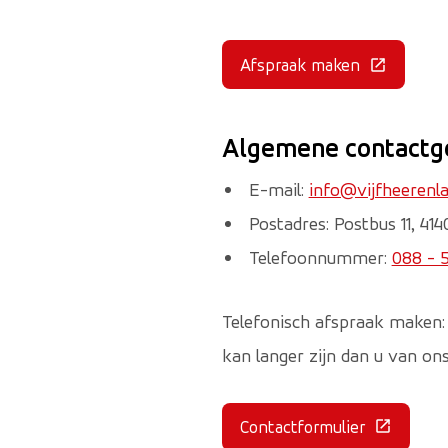
Afspraak maken
(Deze link gaat naa
Algemene contactg
E-mail:
info@vijfheerenla
Postadres: Postbus 11, 4
Telefoonnummer:
088 - 
Telefonisch afspraak maken: 
kan langer zijn dan u van on
Contactformulier
(Deze link gaat na