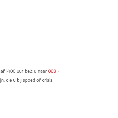
naf 14.00 uur belt u naar
088 -
 die u bij spoed of crisis