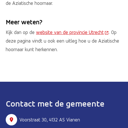
de Aziatische hoornaar.
Meer weten?
Kijk dan op de
website van de provincie Utrecht
(Deze link 
. Op
deze pagina vindt u ook een uitleg hoe u de Aziatische
hoornaar kunt herkennen.
Contact met de gemeente
Voorstraat 30, 4132 AS Vianen