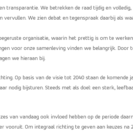
n transparantie. We betrekken de raad tijdig en volledig, 
an vervullen. We zien debat en tegenspraak daarbij als w
egeruste organisatie, waarin het prettig is om te werke
ngen voor onze samenleving vinden we belangrijk. Door 
gen we hieraan bij.
chting. Op basis van de visie tot 2040 staan de komende j
aar nodig bijsturen. Steeds met als doel: een sterk, leef
uzes van vandaag ook invloed hebben op de periode daarn
r vooruit. Om integraal richting te geven aan keuzes na 