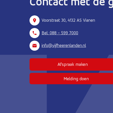
Contact met de
Voorstraat 30, 4132 AS Vianen
Bel: 088 - 599 7000
info@vijfheerenlanden.nl
Afspraak maken
(Deze link gaat naar
Melding doen