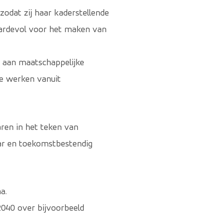
zodat zij haar kaderstellende
aardevol voor het maken van
n aan maatschappelijke
te werken vanuit
aren in het teken van
baar en toekomstbestendig
a.
2040 over bijvoorbeeld