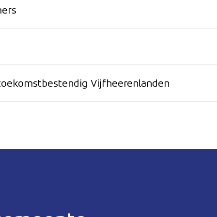
mers
 toekomstbestendig Vijfheerenlanden