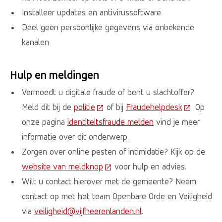
Installeer updates en antivirussoftware
Deel geen persoonlijke gegevens via onbekende
kanalen
Hulp en meldingen
Vermoedt u digitale fraude of bent u slachtoffer?
Meld dit bij de
politie
(Deze link gaat naar een externe w
of bij
Fraudehelpdesk
(Deze link
. Op
onze pagina
identiteitsfraude melden
vind je meer
informatie over dit onderwerp.
Zorgen over online pesten of intimidatie? Kijk op de
website van meldknop
(Deze link gaat naar een externe
voor hulp en advies.
Wilt u contact hierover met de gemeente? Neem
contact op met het team Openbare Orde en Veiligheid
via
veiligheid@vijfheerenlanden.nl
.