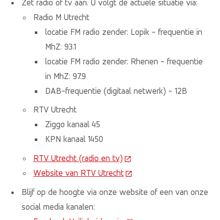
Zet radio of tv aan. U volgt de actuele situatie via:
Radio M Utrecht
locatie FM radio zender: Lopik - frequentie in
MhZ: 93.1
locatie FM radio zender: Rhenen - frequentie
in MhZ: 97.9
DAB-frequentie (digitaal netwerk) - 12B
RTV Utrecht
Ziggo kanaal 45
KPN kanaal 1450
RTV Utrecht (radio en tv)
(Deze link gaat naar een e
Website van RTV Utrecht
(Deze link gaat naar een e
Blijf op de hoogte via onze website of een van onze
social media kanalen: