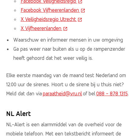
Facebook Veiligheidsregio
(Deze link gaat naar een e
Facebook Vijfheerenlanden
(Deze link gaat naar een
X Veiligheidsregio Utrecht
(Deze link gaat naar een e
X Vijfheerenlanden
(Deze link gaat naar een externe
Waarschuw en informeer mensen in uw omgeving
Ga pas weer naar buiten als u op de rampenzender
heeft gehoord dat het weer veilig is.
Elke eerste maandag van de maand test Nederland om
12.00 uur de sirenes. Hoort u de sirene bij u thuis niet?
Meld dat dan via
paraatheid@vru.nl
of bel
088 - 878 1315
.
NL Alert
NL-Alert is een alarmmiddel van de overheid voor de
mobiele telefoon. Met een tekstbericht informeert de