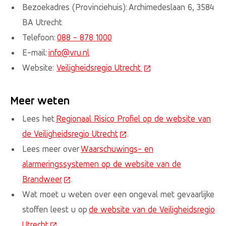
Bezoekadres (Provinciehuis): Archimedeslaan 6, 3584
BA Utrecht
Telefoon:
088 - 878 1000
E-mail:
info@vru.nl
Website:
Veiligheidsregio Utrecht
(Deze link gaat naar e
Meer weten
Lees het
Regionaal Risico Profiel op de website van
de Veiligheidsregio Utrecht
(Deze link gaat naar een ext
.
Lees meer over
Waarschuwings- en
alarmeringssystemen op de website van de
Brandweer
(Deze link gaat naar een externe website)
.
Wat moet u weten over een ongeval met gevaarlijke
stoffen leest u op
de website van de Veiligheidsregio
Utrecht
(Deze link gaat naar een externe website)
.