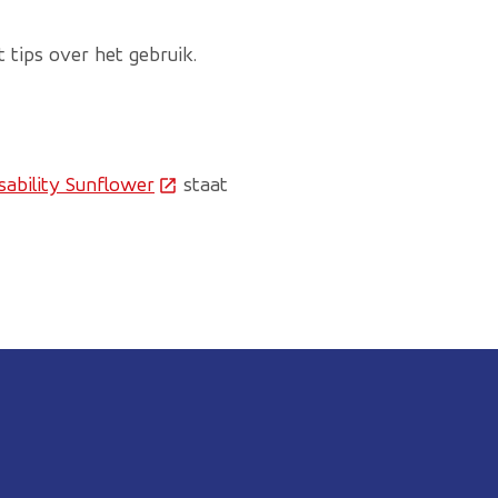
tips over het gebruik.
sability Sunflower
(Deze link gaat naar een externe websi
staat