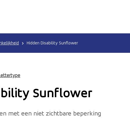
kelijkheid
Hidden Disability Sunflower
Lettertype
bility Sunflower
n met een niet zichtbare beperking