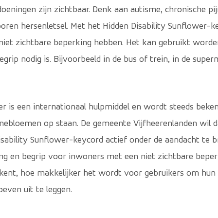
doeningen zijn zichtbaar. Denk aan autisme, chronische p
boren hersenletsel. Met het Hidden Disability Sunflower
en niet zichtbare beperking hebben. Het kan gebruikt wor
begrip nodig is. Bijvoorbeeld in de bus of trein, in de supe
er is een internationaal hulpmiddel en wordt steeds beken
nebloemen op staan. De gemeente Vijfheerenlanden wil 
isability Sunflower-keycord actief onder de aandacht te 
ng en begrip voor inwoners met een niet zichtbare bep
ent, hoe makkelijker het wordt voor gebruikers om hun 
oeven uit te leggen.