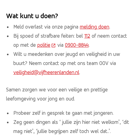
Wat kunt u doen?
Meld overlast via onze pagina
melding doen
.
Bij spoed of strafbare feiten: bel
112
of neem contact
op met de
politie
(Deze link gaat naar een externe webs
via
0900-8844
.
Wilt u meedenken over jeugd en veiligheid in uw
buurt? Neem contact op met ons team OOV via
veiligheid@vijfheerenlanden.nl
.
Samen zorgen we voor een veilige en prettige
leefomgeving voor jong en oud.
Probeer zelf in gesprek te gaan met jongeren.
Zeg geen dingen als ‘ jullie zijn hier niet welkom’, ‘dit
mag niet’, ‘jullie begrijpen zelf toch wel dat..’.