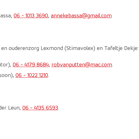
Bassa,
06 - 1013 3690
,
annekebassa@gmail.com
g en ouderenzorg Lexmond (Stimavolex) en Tafeltje Dekje:
tor),
06 - 4179 8684
,
robvanputten@mac.com
.
soon),
06 - 1022 1210
.
der Leun,
06 - 4135 6593
.