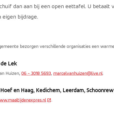
uif dan aan bij een open eettafel. U betaalt v
 eigen bijdrage.
gemeente bezorgen verschillende organisaties een warme 
 de Lek
van Huizen,
06 - 3018 5693
,
marcelvanhuizen@live.nl
.
 Hoef en Haag, Kedichem, Leerdam, Schoonrewo
ww.maaltijdenexpres.nl
(Deze link gaat naar een externe 
.