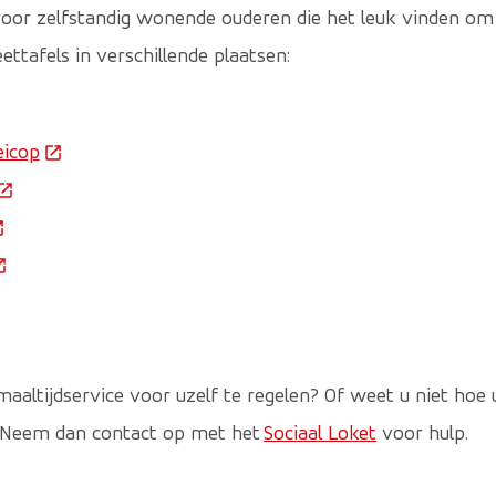
 voor zelfstandig wonende ouderen die het leuk vinden om
ettafels in verschillende plaatsen:
ze link gaat naar een externe website)
eicop
(Deze link gaat naar een externe website)
Deze link gaat naar een externe website)
eze link gaat naar een externe website)
Deze link gaat naar een externe website)
aaltijdservice voor uzelf te regelen? Of weet u niet hoe u
 Neem dan contact op met het
Sociaal Loket
voor hulp.