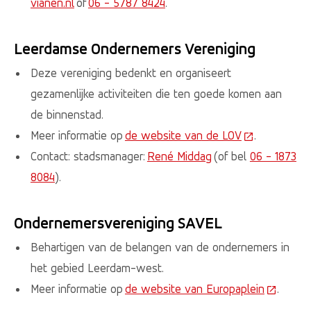
vianen.nl
of
06 - 5787 8424
.
Leerdamse Ondernemers Vereniging
Deze vereniging bedenkt en organiseert
gezamenlijke activiteiten die ten goede komen aan
de binnenstad.
Meer informatie op
de website van de LOV
(Deze link ga
.
Contact: stadsmanager:
René Middag
(of bel
06 - 1873
8084
).
Ondernemersvereniging SAVEL
Behartigen van de belangen van de ondernemers in
het gebied Leerdam-west.
Meer informatie op
de website van Europaplein
(Deze lin
.