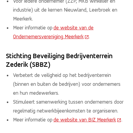
Voor iedere ondernemer (ZZP, MKB winkelier en
industrie) uit de kernen Nieuwland, Leerbroek en
Meerkerk.
Meer informatie op
de website van de
Ondernemersvereniging Meerkerk
(Deze link gaat naar e
.
Stichting Beveiliging Bedrijventerrein
Zederik (SBBZ)
Verbetert de veiligheid op het bedrijventerrein
(binnen en buiten de bedrijven) voor ondernemers
en hun medewerkers.
Stimuleert samenwerking tussen ondernemers door
regelmatig netwerkbijeenkomsten te organiseren.
Meer informatie op
de website van BIZ Meerkerk
(Deze l
.