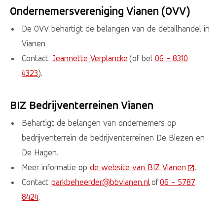
Ondernemersvereniging Vianen (OVV)
De OVV behartigt de belangen van de detailhandel in
Vianen.
Contact:
Jeannette Verplancke
(of bel
06 - 8310
4323
).
BIZ Bedrijventerreinen Vianen
Behartigt de belangen van ondernemers op
bedrijventerrein de bedrijventerreinen De Biezen en
De Hagen.
Meer informatie op
de website van BIZ Vianen
(Deze lin
.
Contact:
parkbeheerder@bbvianen.nl
of
06 - 5787
8424
.