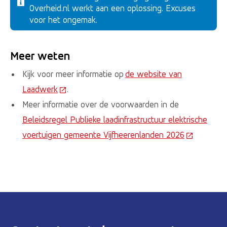
Overheid.nl werkt aan een oplossing. Excuses
voor het ongemak.
Meer weten
Kijk voor meer informatie op
de website van
Laadwerk
(Deze link gaat naar een externe website)
.
Meer informatie over de voorwaarden in de
Beleidsregel Publieke laadinfrastructuur elektrische
voertuigen gemeente Vijfheerenlanden 2026
(Deze link 