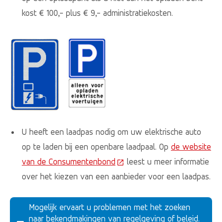
kost € 100,- plus € 9,- administratiekosten.
​
U heeft een laadpas nodig om uw elektrische auto
op te laden bij een openbare laadpaal. Op
de website
van de Consumentenbond
(Deze link gaat naar een ext
leest u meer informatie
over het kiezen van een aanbieder voor een laadpas.
Mogelijk ervaart u problemen met het zoeken
naar bekendmakingen van regelgeving of beleid.