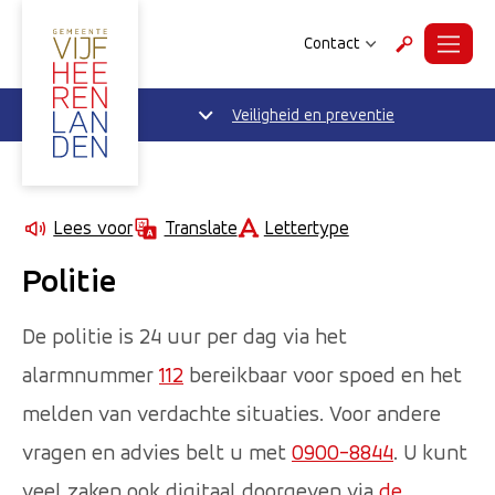
Contact
Menu
Zoeken
Veiligheid en preventie
Lettertype
Lees voor
Translate
Politie
De politie is 24 uur per dag via het
alarmnummer
112
bereikbaar voor spoed en het
melden van verdachte situaties. Voor andere
vragen en advies belt u met
0900-8844
. U kunt
veel zaken ook digitaal doorgeven via
de