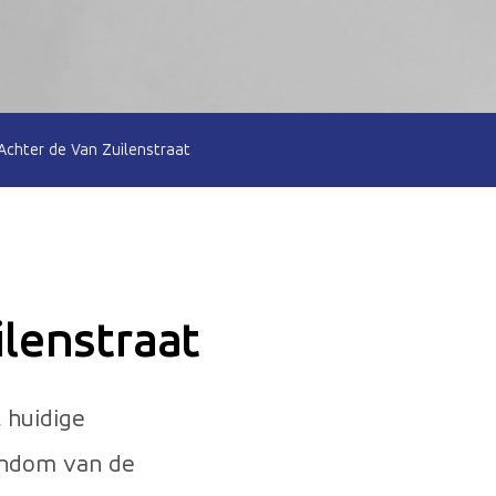
 Achter de Van Zuilenstraat
ilenstraat
 huidige
endom van de