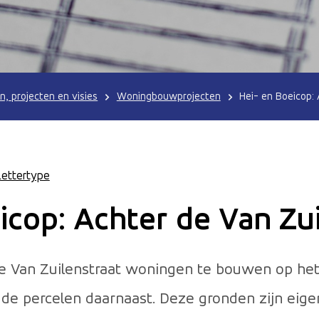
n, projecten en visies
Woningbouwprojecten
Hei- en Boeicop:
Lettertype
icop: Achter de Van Zu
de Van Zuilenstraat woningen te bouwen op het
de percelen daarnaast. Deze gronden zijn eig