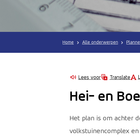
Home
Alle onderwerpen
Planne
Lees voor
Translate
Hei- en Boe
Het plan is om achter 
volkstuinencomplex en 