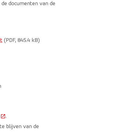
 u de documenten van de
t
(PDF, 845.4 kB)
n
(Deze link gaat naar een externe website)
.
e blijven van de