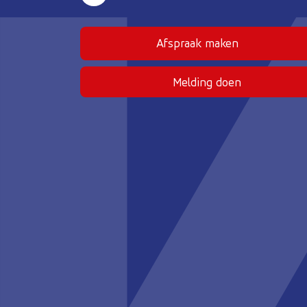
Afspraak maken
(Deze link gaat naar
Melding doen