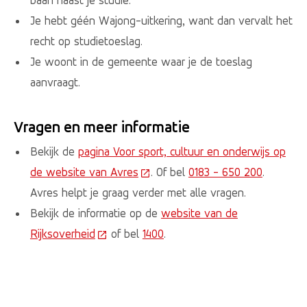
Je hebt géén Wajong-uitkering, want dan vervalt het
recht op studietoeslag.
Je woont in de gemeente waar je de toeslag
aanvraagt.
Vragen en meer informatie
Bekijk de
pagina Voor sport, cultuur en onderwijs op
de website van Avres
(Deze link gaat naar een externe 
. Of bel
0183 - 650 200
.
Avres helpt je graag verder met alle vragen.
Bekijk de informatie op de
website van de
Rijksoverheid
(Deze link gaat naar een externe website)
of bel
1400
.