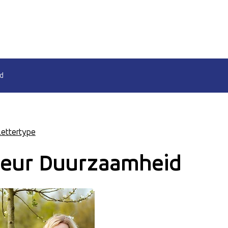
d
Lettertype
iseur Duurzaamheid