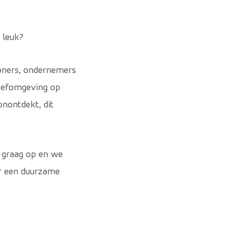
 leuk?
woners, ondernemers
 leefomgeving op
onontdekt, dit
r graag op en we
or een duurzame