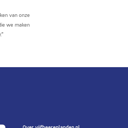
aken van onze
 die we maken
.”
Over vijfheerenlanden.nl