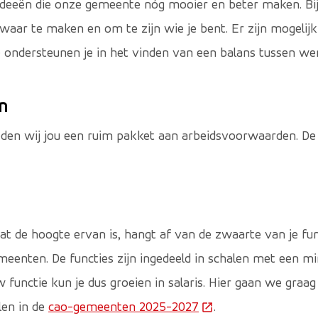
deeën die onze gemeente nóg mooier en beter maken. Bij o
s waar te maken en om te zijn wie je bent. Er zijn mogeli
 ondersteunen je in het vinden van een balans tussen wer
n
den wij jou een ruim pakket aan arbeidsvoorwaarden. De 
Wat de hoogte ervan is, hangt af van de zwaarte van je func
meenten. De functies zijn ingedeeld in schalen met een 
functie kun je dus groeien in salaris. Hier gaan we graag
len in de
cao-gemeenten 2025-2027
(Deze link gaat naar 
.