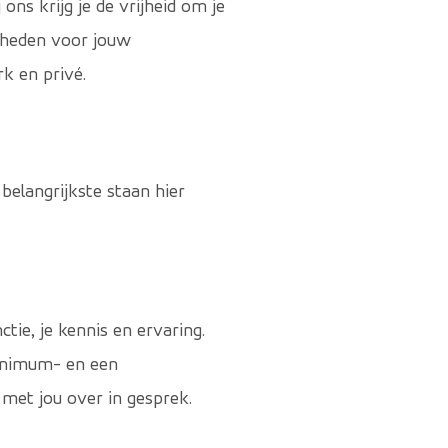
ns krijg je de vrijheid om je
jkheden voor jouw
k en privé.
belangrijkste staan hier
tie, je kennis en ervaring.
minimum- en een
 met jou over in gesprek.
een externe website)