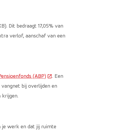
IKB). Dit bedraagt 17,05% van
extra verlof, aanschaf van een
Pensioenfonds (ABP)
(Deze link gaat naar een externe web
. Een
vangnet bij overlijden en
krijgen.
 je werk en dat jij ruimte