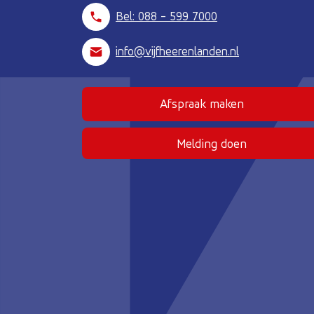
Bel: 088 - 599 7000
info@vijfheerenlanden.nl
Afspraak maken
(Deze link gaat naar
Melding doen