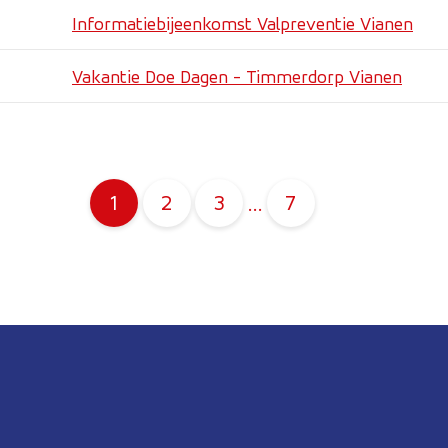
Informatiebijeenkomst Valpreventie Vianen
Vakantie Doe Dagen - Timmerdorp Vianen
1
2
3
7
…
Pagina
Pagina
Pagina