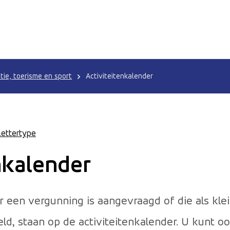
tie, toerisme en sport
Activiteitenkalender
Lettertype
nkalender
en vergunning is aangevraagd of die als kle
, staan op de activiteitenkalender. U kunt ook