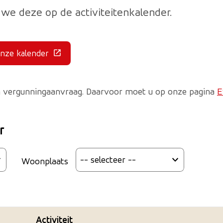
we deze op de activiteitenkalender.
onze kalender
ink gaat naar een externe website)
een vergunningaanvraag. Daarvoor moet u op onze pagina
E
r
Woonplaats
Activiteit