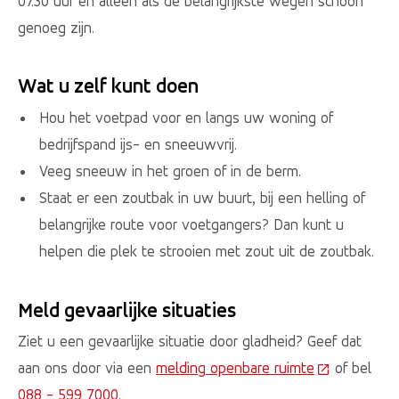
07.30 uur en alleen als de belangrijkste wegen schoon
genoeg zijn.
Wat u zelf kunt doen
Hou het voetpad voor en langs uw woning of
bedrijfspand ijs- en sneeuwvrij.
Veeg sneeuw in het groen of in de berm.
Staat er een zoutbak in uw buurt, bij een helling of
belangrijke route voor voetgangers? Dan kunt u
helpen die plek te strooien met zout uit de zoutbak.
Meld gevaarlijke situaties
Ziet u een gevaarlijke situatie door gladheid? Geef dat
aan ons door via een
melding openbare ruimte
(Deze link g
of bel
088 - 599 7000
.