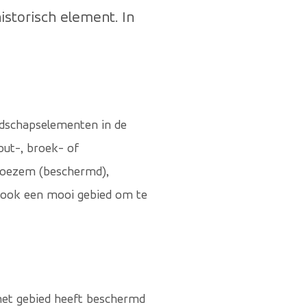
istorisch element. In
dschapselementen in de
out-, broek- of
eboezem (beschermd),
t ook een mooi gebied om te
e het gebied heeft beschermd