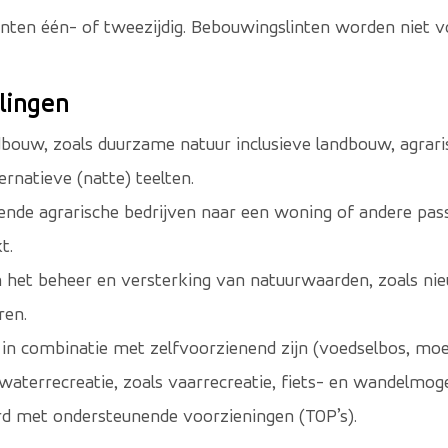
nten één- of tweezijdig. Bebouwingslinten worden niet 
lingen
ouw, zoals duurzame natuur inclusieve landbouw, agrari
rnatieve (natte) teelten.
nde agrarische bedrijven naar een woning of andere pass
t.
an het beheer en versterking van natuurwaarden, zoals ni
ren.
n combinatie met zelfvoorzienend zijn (voedselbos, moest
 waterrecreatie, zoals vaarrecreatie, fiets- en wandelmog
rd met ondersteunende voorzieningen (TOP’s).