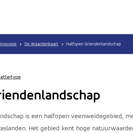
ngsvisie
De Waardenkaart
Halfopen Griendenlandschap
Lettertype
riendenlandschap
ndschap is een halfopen veenweidegebied, met
aslanden. Het gebied kent hoge natuurwaarden.