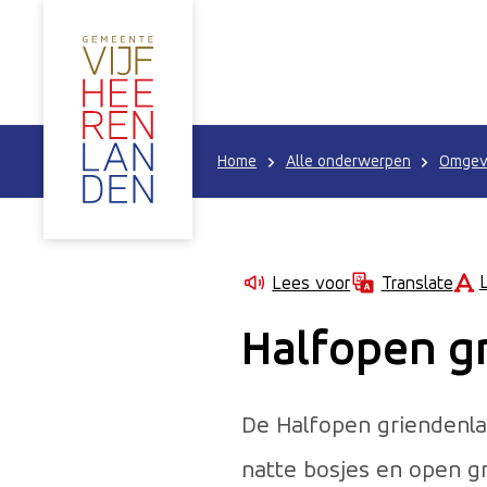
Home
Alle onderwerpen
Omgevi
Lees voor
Translate
Halfopen g
De Halfopen griendenla
natte bosjes en open gr