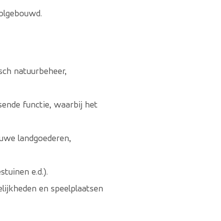
volgebouwd.
sch natuurbeheer,
ende functie, waarbij het
euwe landgoederen,
uinen e.d.).
elijkheden en speelplaatsen