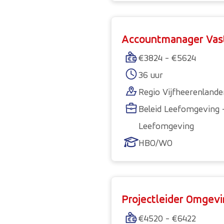
Accountmanager Vas
€3824 - €5624
36 uur
Regio Vijfheerenland
Beleid Leefomgeving
Leefomgeving
HBO/WO
Projectleider Omgev
€4520 - €6422