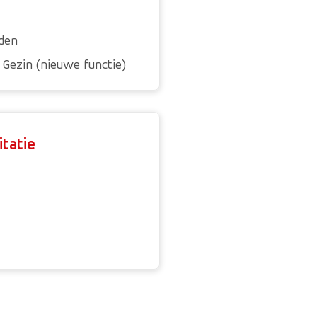
nden
 Gezin (nieuwe functie)
itatie