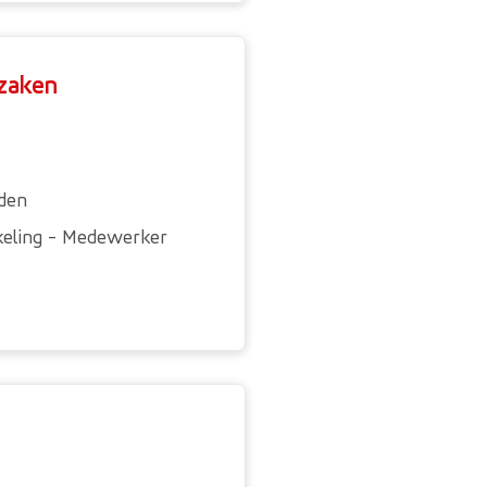
zaken
nden
keling - Medewerker