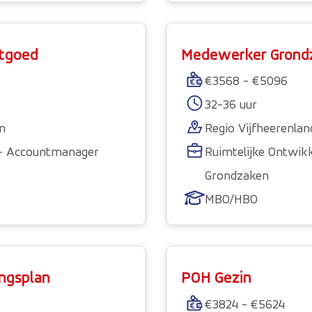
tgoed
Medewerker Grond
€3568 - €5096
32-36 uur
en
Regio Vijfheerenla
 - Accountmanager
Ruimtelijke Ontwik
Grondzaken
MBO/HBO
ingsplan
POH Gezin
€3824 - €5624