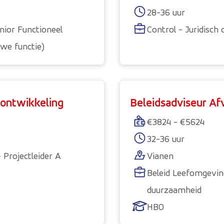
28-36 uur
enior Functioneel
Control - Juridisch 
we functie)
sontwikkeling
Beleidsadviseur Af
€3824 - €5624
32-36 uur
 Projectleider A
Vianen
)
Beleid Leefomgeving
duurzaamheid
HBO