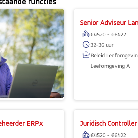
rstaande functies
Senior Adviseur La
€4520 - €6422
32-36 uur
Beleid Leefomgeving
Leefomgeving A
Beheerder ERPx
Juridisch Controller
€4520 - €6422