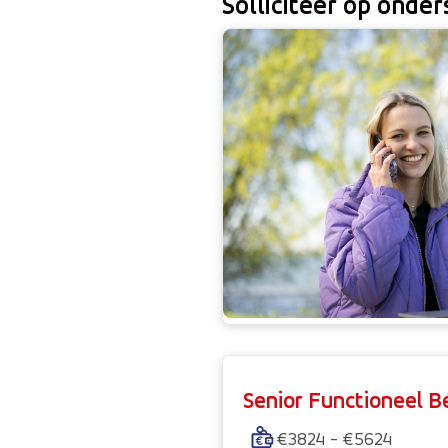
Solliciteer op onde
Senior Functioneel 
€3824 - €5624