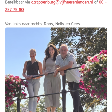
Bereikbaar via
c.trappenburg@vijfheerenlanden.nl
of
06 -
257 79 183
Van links naar rechts: Roos, Nelly en Cees