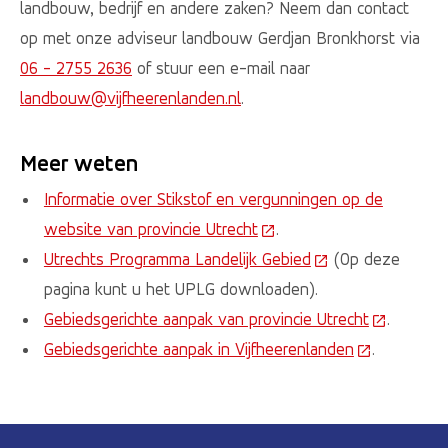
landbouw, bedrijf en andere zaken? Neem dan contact
op met onze adviseur landbouw Gerdjan Bronkhorst via
06 - 2755 2636
of stuur een e-mail naar
landbouw@vijfheerenlanden.nl
.
Meer weten
Informatie over Stikstof en vergunningen op de
website van provincie Utrecht
(Deze link gaat naar een 
.
Utrechts Programma Landelijk Gebied
(Deze link gaat na
(Op deze
pagina kunt u het UPLG downloaden).
Gebiedsgerichte aanpak van provincie Utrecht
(Deze link
.
Gebiedsgerichte aanpak in Vijfheerenlanden
(Deze link g
.